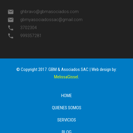
mail
ghbravo@gbmasociados.com
mail
gbmyasociadossac@gmail.com
phone
3702304
phone
999357281
© Copyright 2017. GBM & Asociados SAC | Web design by:
MelissaGissel
.
HOME
QUIENES SOMOS
SERVICIOS
BLOG